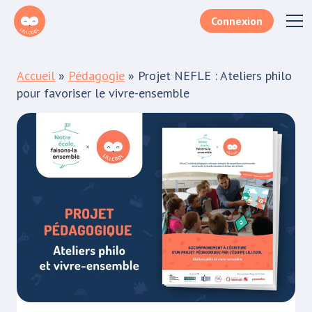
Connexion
Téléchargez le document
Accueil
»
Pédagogie
»
Projet NEFLE : Ateliers philo
Remplissez le formulaire lorem ipsum dolor sit
pour favoriser le vivre-ensemble
amet, consectetur adipiscing elit aenean
sodales porttitor.
Votre e-mail*
Je m'inscris