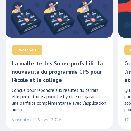
Pédagogie
La mallette des Super-profs Lili : la
Co
nouveauté du programme CPS pour
l’
l’école et le collège
éd
Conçue pour répondre aux réalités du terrain,
Qui
elle permet une approche hybride qui garantit
par
une parfaite complémentarité avec l’application
sco
audio.
poi
3 minutes | 16 avril 2026
10 