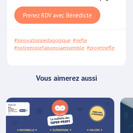
Prenez RDV avec Bénédicte
#innovationpedagogique
#nefle
#notreecolefaisonslaensemble
#projetnefle
Vous aimerez aussi