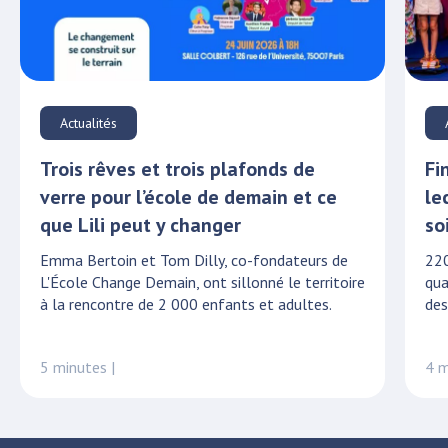
Actualités
Trois rêves et trois plafonds de
Fi
verre pour l’école de demain et ce
le
que Lili peut y changer
so
Emma Bertoin et Tom Dilly, co-fondateurs de
220
L'École Change Demain, ont sillonné le territoire
qua
à la rencontre de 2 000 enfants et adultes.
des
5 minutes |
4 m