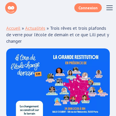
Connexion
Téléchargez le document
Accueil
»
Actualités
»
Trois rêves et trois plafonds
Remplissez le formulaire lorem ipsum dolor sit
de verre pour l’école de demain et ce que Lili peut y
amet, consectetur adipiscing elit aenean
changer
sodales porttitor.
Votre e-mail*
Je m'inscris