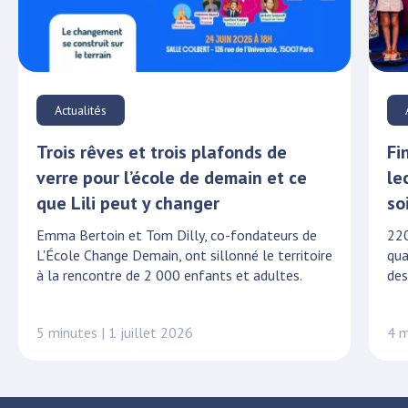
Actualités
Trois rêves et trois plafonds de
Fi
verre pour l’école de demain et ce
le
que Lili peut y changer
so
Emma Bertoin et Tom Dilly, co-fondateurs de
220
L'École Change Demain, ont sillonné le territoire
qua
à la rencontre de 2 000 enfants et adultes.
des
5 minutes | 1 juillet 2026
4 m