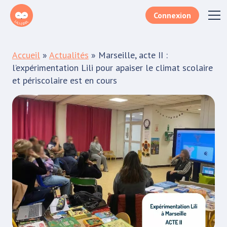
Connexion
Téléchargez le document
Accueil
»
Actualités
»
Marseille, acte II :
Remplissez le formulaire lorem ipsum dolor sit
l’expérimentation Lili pour apaiser le climat scolaire
amet, consectetur adipiscing elit aenean
et périscolaire est en cours
sodales porttitor.
Votre e-mail*
Je m'inscris