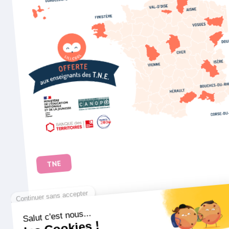
TNE
Ressources TNE : comment utiliser Lili
gratuitement ?
Parmi les ressources TNE sélectionnées, l'assista
pédagogique audio Lili se distingue par sa facilité