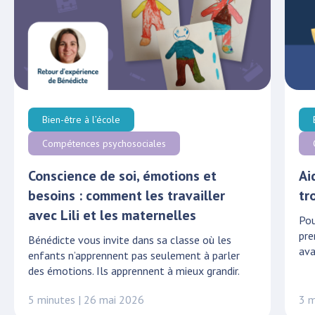
Bien-être à l’école
Compétences psychosociales
Conscience de soi, émotions et
Ai
besoins : comment les travailler
tr
avec Lili et les maternelles
Pou
pre
Bénédicte vous invite dans sa classe où les
ava
enfants n’apprennent pas seulement à parler
des émotions. Ils apprennent à mieux grandir.
5 minutes | 26 mai 2026
3 m