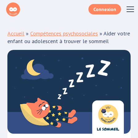
Connexion
Téléchargez le document
Accueil
»
Compétences psychosociales
»
Aider votre
Remplissez le formulaire lorem ipsum dolor sit
enfant ou adolescent à trouver le sommeil
amet, consectetur adipiscing elit aenean
sodales porttitor.
Votre e-mail*
Je m'inscris