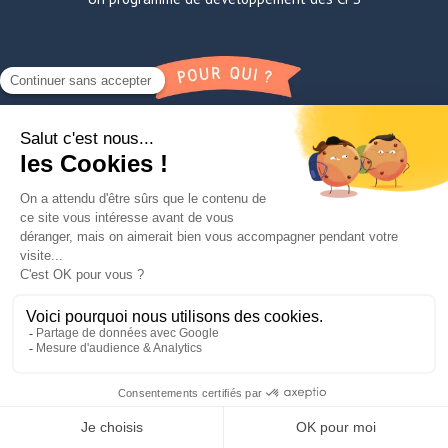
Les enseignants, les animateurs et les familles des 3-15 ans
Apprendre la confiance en soi, à l’oral et avec les autres
FAQ
A propos de Lili
Contact
Mentions légales
TNE
Paroles de super-éducateurs
Le Manifesto