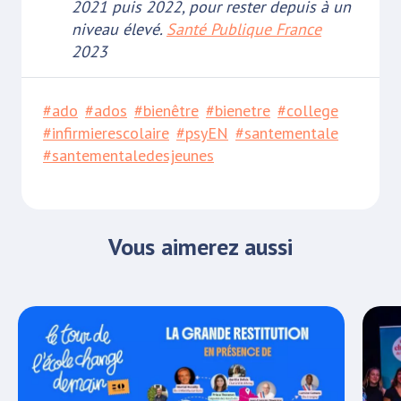
2021 puis 2022, pour rester depuis à un
niveau élevé.
Santé Publique France
2023
#ado
#ados
#bienêtre
#bienetre
#college
#infirmierescolaire
#psyEN
#santementale
#santementaledesjeunes
Vous aimerez aussi