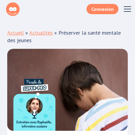
Connexion
Téléchargez le document
Accueil
»
Actualités
»
Préserver la santé mentale
Remplissez le formulaire lorem ipsum dolor sit
des jeunes
amet, consectetur adipiscing elit aenean
sodales porttitor.
Votre e-mail*
Je m'inscris