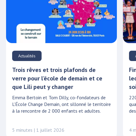
Actualités
Trois rêves et trois plafonds de
Fi
verre pour l’école de demain et ce
le
que Lili peut y changer
so
Emma Bertoin et Tom Dilly, co-fondateurs de
220
L'École Change Demain, ont sillonné le territoire
qua
à la rencontre de 2 000 enfants et adultes.
des
5 minutes | 1 juillet 2026
4 m